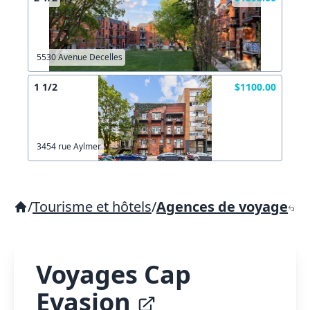
5530 Avenue Decelles
1 1/2
$1100.00
3454 rue Aylmer
/
Tourisme et hôtels
/
Agences de voyage
Voyages Cap
Evasion