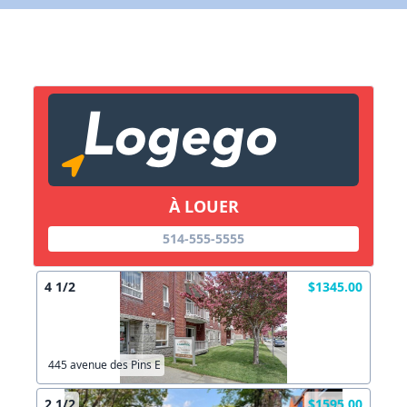
X Fermer
Lien vers inscription (sera inclus dans courriel)
X Fermer
Envoyez
Copier lien
À LOUER
X Fermer
Envoyez
514-555-5555
4 1/2
$1345.00
445 avenue des Pins E
2 1/2
$1595.00