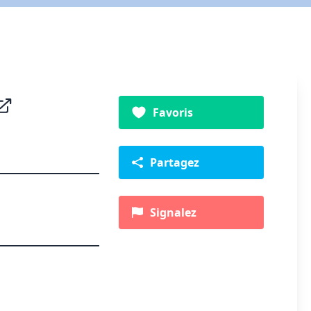
Favoris
Partagez
Signalez