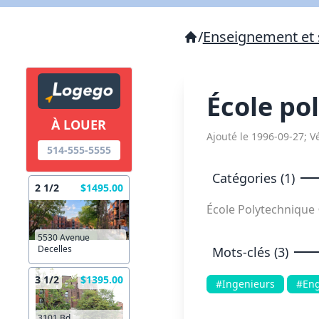
/
Enseignement et 
École po
À LOUER
Ajouté le 1996-09-27; Vé
514-555-5555
Catégories (1)
2 1/2
$1495.00
École Polytechnique
5530 Avenue
Decelles
Mots-clés (3)
3 1/2
$1395.00
#Ingenieurs
#Eng
3101 Bd