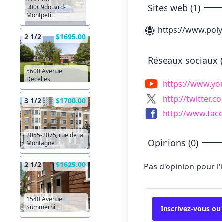
Sites web (1)
u00C9douard-
Montpetit
https://www.poly
2 1/2
$1695.00
Réseaux sociaux (
5600 Avenue
Decelles
https://www.yo
http://twitter.c
3 1/2
$1700.00
http://www.fac
2055-2075, rue de la
Opinions (0)
Montagne
2 1/2
$1625.00
Pas d'opinion pour l
1540 Avenue
Summerhill
Inscrivez-vous ou