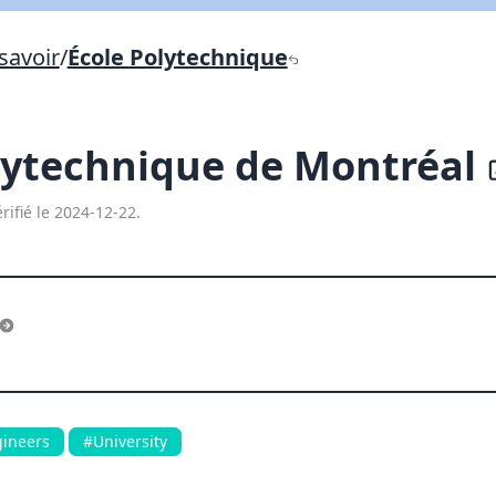
Lien vers inscription (sera inclus dans courriel)
savoir
/
École Polytechnique
X Fermer
Envoyez
Copier lien
lytechnique de Montréal
X Fermer
Envoyez
rifié le 2024-12-22.
ineers
#University