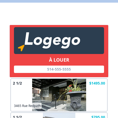
X Fermer
Lien vers inscription (sera inclus dans courriel)
X Fermer
Envoyez
Copier lien
À LOUER
X Fermer
Envoyez
514-555-5555
2 1/2
$1495.00
3465 Rue Redpath
1 1/2
$795.00