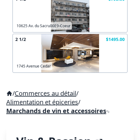
10625 Av. du Sacru00E9-Coeur
2 1/2
$1495.00
1745 Avenue Cedar
/
Commerces au détail
/
Alimentation et épiceries
/
Marchands de vin et accessoires