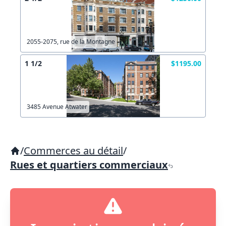
2055-2075, rue de la Montagne
1 1/2
$1195.00
3485 Avenue Atwater
/
Commerces au détail
/
Rues et quartiers commerciaux