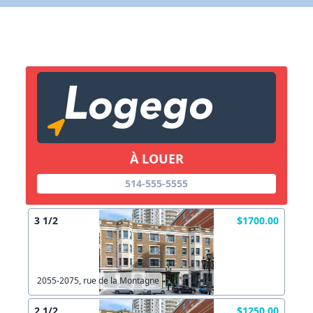
X Fermer
Lien vers inscription (sera inclus dans courriel)
X Fermer
Envoyez
Copier lien
À LOUER
X Fermer
Envoyez
514-555-5555
3 1/2
$1700.00
2055-2075, rue de la Montagne
2 1/2
$1250.00