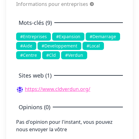
Informations pour entreprises
Mots-clés (9)
#Entreprises
#Expansion
#Demarrage
#Aide
#Developpement
#Local
#Centre
#Cld
#Verdun
Sites web (1)
https://www.cldverdun.org/
Opinions (0)
Pas d'opinion pour l'instant, vous pouvez
nous envoyer la vôtre