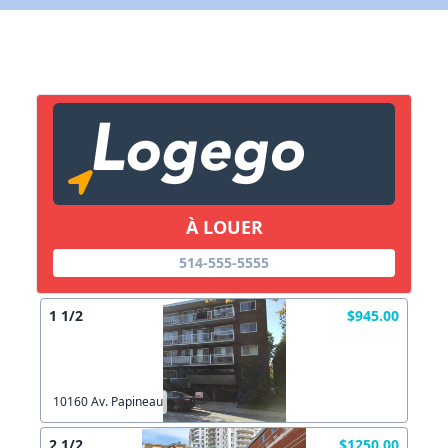
X Fermer
Lien vers inscription (sera inclus dans courriel)
X Fermer
Envoyez
Copier lien
À LOUER
X Fermer
Envoyez
514-555-5555
1 1/2
$945.00
10160 Av. Papineau
2 1/2
$1250.00