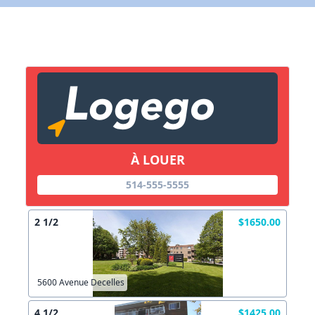
Lien vers inscription (sera inclus dans courriel)
X Fermer
Envoyez
Copier lien
À LOUER
X Fermer
Envoyez
514-555-5555
2 1/2
$1650.00
5600 Avenue Decelles
4 1/2
$1425.00