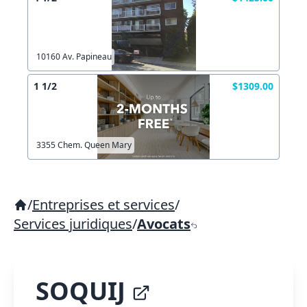
10160 Av. Papineau
1 1/2
$1309.00
3355 Chem. Queen Mary
/
Entreprises et services
/
Services juridiques
/
Avocats
SOQUIJ