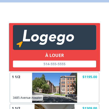
X Fermer
Lien vers inscription (sera inclus dans courriel)
X Fermer
Envoyez
Copier lien
À LOUER
X Fermer
Envoyez
514-555-5555
1 1/2
$1195.00
3485 Avenue Atwater
1 1/2
$1309.00