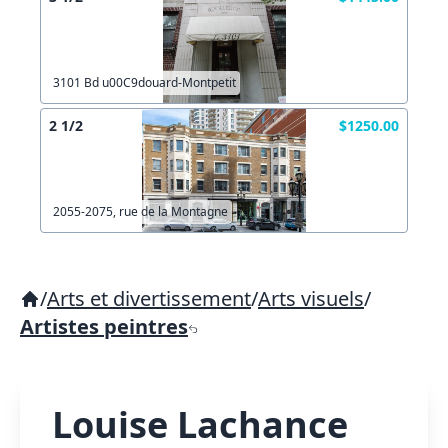
3101 Bd u00C9douard-Montpetit
2 1/2
$1250.00
2055-2075, rue de la Montagne
/
Arts et divertissement
/
Arts visuels
/
Artistes peintres
Louise Lachance