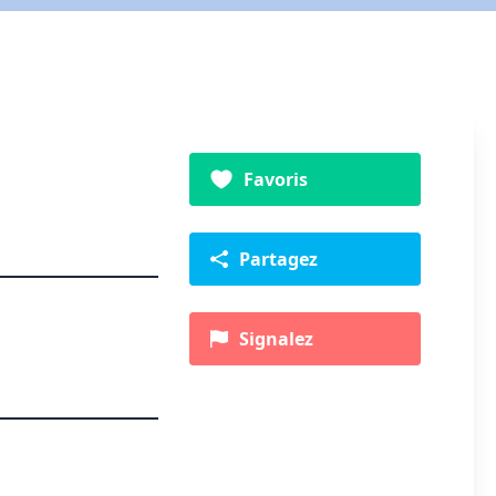
Favoris
Partagez
Signalez