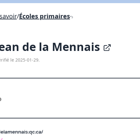
Lien vers inscription (sera inclus dans courriel)
savoir
/
Écoles primaires
X Fermer
Envoyez
Copier lien
Jean de la Mennais
X Fermer
Envoyez
rifié le 2025-01-29.
elamennais.qc.ca/
a/