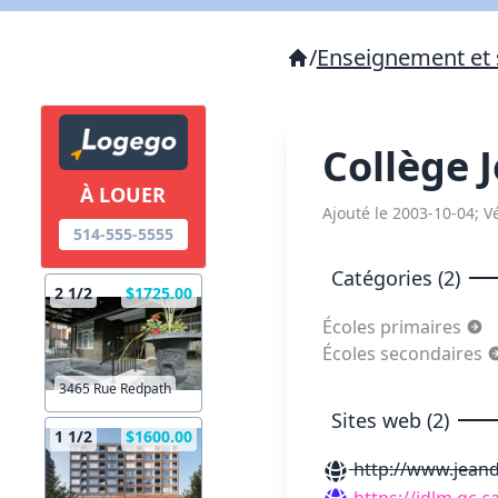
/
Enseignement et 
Collège 
À LOUER
Ajouté le 2003-10-04; Vé
514-555-5555
Catégories (2)
2 1/2
$1725.00
Écoles primaires
Écoles secondaires
3465 Rue Redpath
Sites web (2)
1 1/2
$1600.00
http://www.jeand
https://jdlm.qc.c