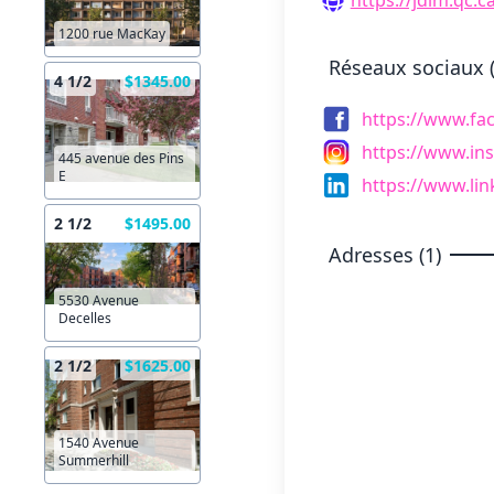
1200 rue MacKay
Réseaux sociaux (
4 1/2
$1345.00
https://www.fa
https://www.in
445 avenue des Pins
E
https://www.li
2 1/2
$1495.00
Adresses (1)
5530 Avenue
Decelles
2 1/2
$1625.00
1540 Avenue
Summerhill