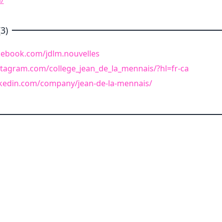
3)
cebook.com/jdlm.nouvelles
stagram.com/college_jean_de_la_mennais/?hl=fr-ca
nkedin.com/company/jean-de-la-mennais/