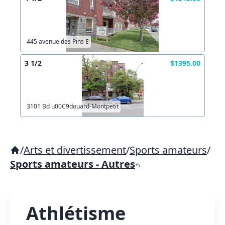
445 avenue des Pins E
3 1/2
$1395.00
3101 Bd u00C9douard-Montpetit
/
Arts et divertissement
/
Sports amateurs
/
Sports amateurs - Autres
Athlétisme