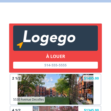
X Fermer
Lien vers inscription (sera inclus dans courriel)
X Fermer
Envoyez
Copier lien
À LOUER
X Fermer
Envoyez
514-555-5555
2 1/2
$1495.00
5530 Avenue Decelles
4 1/2
$1345.00