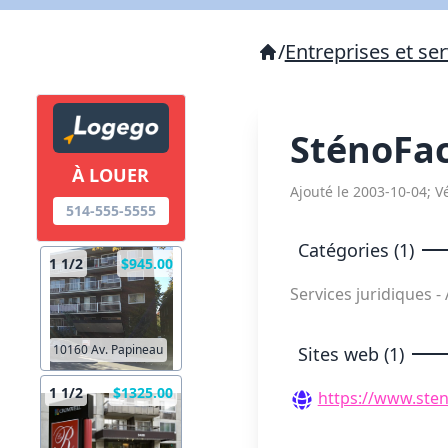
/
Entreprises et ser
SténoFac
À LOUER
Ajouté le 2003-10-04; Vé
514-555-5555
Catégories (1)
1 1/2
$945.00
Services juridiques -
10160 Av. Papineau
Sites web (1)
1 1/2
$1325.00
https://www.ste