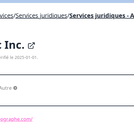
Lien vers inscription (sera inclus dans courriel)
vices
/
Services juridiques
/
Services juridiques - 
X Fermer
Envoyez
Copier lien
 Inc.
X Fermer
Envoyez
rifié le 2025-01-01.
 Autre
nographe.com/