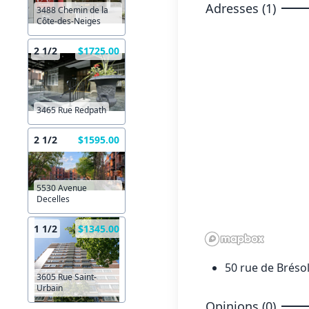
Adresses (1)
3488 Chemin de la
Côte-des-Neiges
2 1/2
$1725.00
3465 Rue Redpath
2 1/2
$1595.00
5530 Avenue
Decelles
1 1/2
$1345.00
50 rue de Bréso
3605 Rue Saint-
Urbain
Opinions (0)