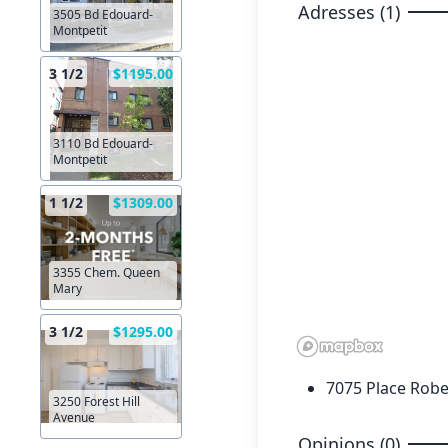
Adresses (1)
3505 Bd Edouard-
Montpetit
3 1/2
$1195.00
3110 Bd Edouard-
Montpetit
1 1/2
$1309.00
3355 Chem. Queen
Mary
3 1/2
$1295.00
7075 Place Rober
3250 Forest Hill
Avenue
Opinions (0)