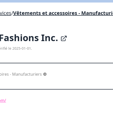
Lien vers inscription (sera inclus dans courriel)
vices
/
Vêtements et accessoires - Manufacturi
X Fermer
Envoyez
Copier lien
Fashions Inc.
X Fermer
Envoyez
rifié le 2025-01-01.
oires - Manufacturiers
om/