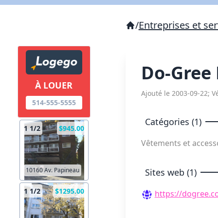
/
Entreprises et ser
Do-Gree 
À LOUER
Ajouté le 2003-09-22; Vé
514-555-5555
Catégories (1)
1 1/2
$945.00
Vêtements et access
10160 Av. Papineau
Sites web (1)
1 1/2
$1295.00
https://dogree.c