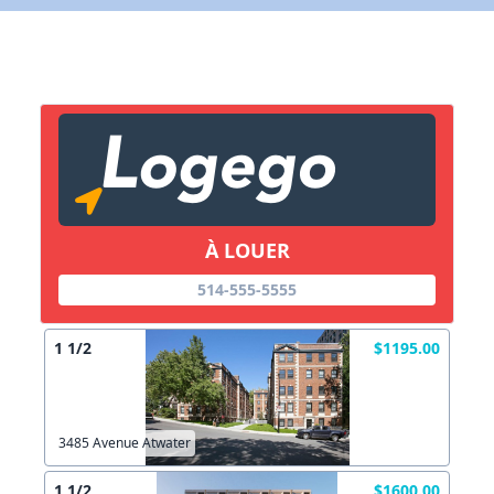
X Fermer
Lien vers inscription (sera inclus dans courriel)
X Fermer
Envoyez
Copier lien
À LOUER
X Fermer
Envoyez
514-555-5555
1 1/2
$1195.00
3485 Avenue Atwater
1 1/2
$1600.00