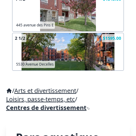
445 avenue des Pins E
2 1/2
$1595.00
5530 Avenue Decelles
/
Arts et divertissement
/
Loisirs, passe-temps, etc
/
Centres de divertissement