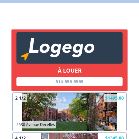
X Fermer
Lien vers inscription (sera inclus dans courriel)
X Fermer
Envoyez
Copier lien
À LOUER
514-555-5555
X Fermer
Envoyez
2 1/2
$1495.00
5530 Avenue Decelles
4 1/2
$1345.00