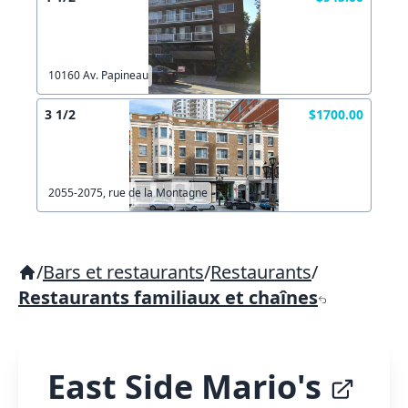
10160 Av. Papineau
3 1/2
$1700.00
2055-2075, rue de la Montagne
/
Bars et restaurants
/
Restaurants
/
Restaurants familiaux et chaînes
East Side Mario's