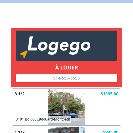
X Fermer
Lien vers inscription (sera inclus dans courriel)
X Fermer
Envoyez
Copier lien
À LOUER
X Fermer
Envoyez
514-555-5555
3 1/2
$1395.00
3101 Bd u00C9douard-Montpetit
1 1/2
$945.00