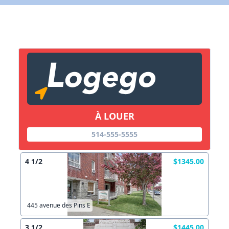
Lien vers inscription (sera inclus dans courriel)
X Fermer
Envoyez
Copier lien
À LOUER
X Fermer
Envoyez
514-555-5555
4 1/2
$1345.00
445 avenue des Pins E
3 1/2
$1445.00