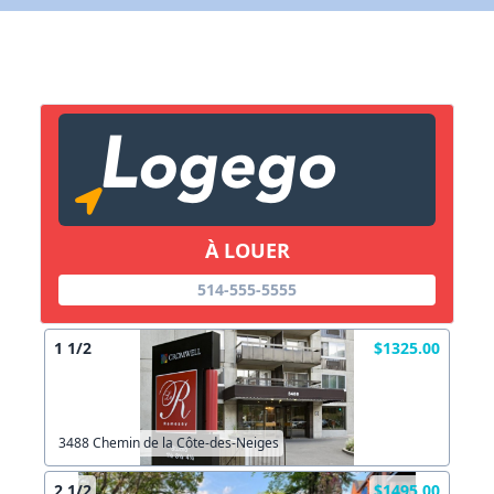
X Fermer
Lien vers inscription (sera inclus dans courriel)
X Fermer
Envoyez
Copier lien
À LOUER
X Fermer
Envoyez
514-555-5555
1 1/2
$1325.00
3488 Chemin de la Côte-des-Neiges
2 1/2
$1495.00