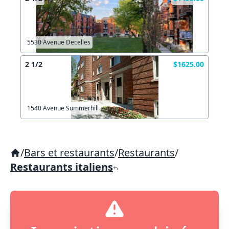
5530 Avenue Decelles
2 1/2
$1625.00
1540 Avenue Summerhill
/
Bars et restaurants
/
Restaurants
/
Restaurants italiens