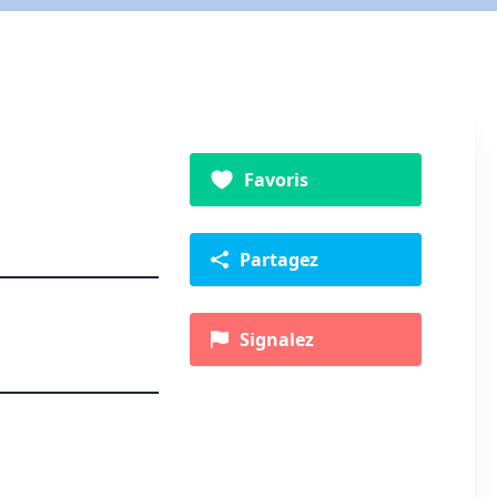
Favoris
Partagez
Signalez