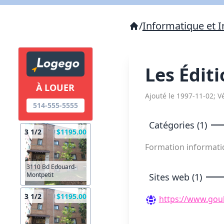
/
Informatique et I
Les Édit
À LOUER
Ajouté le 1997-11-02; Vé
514-555-5555
Catégories (1)
3 1/2
$1195.00
Formation informat
3110 Bd Edouard-
Montpetit
Sites web (1)
3 1/2
$1195.00
https://www.goul