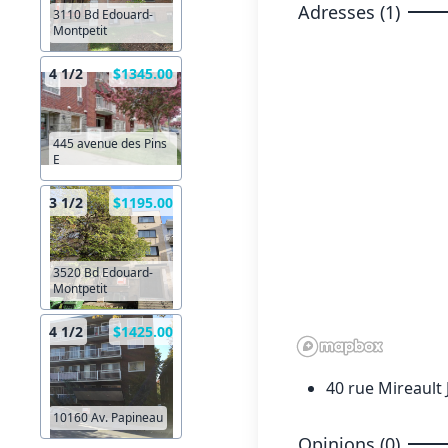
Adresses (1)
3110 Bd Edouard-
Montpetit
4 1/2
$1345.00
445 avenue des Pins
E
3 1/2
$1195.00
3520 Bd Edouard-
Montpetit
4 1/2
$1425.00
40 rue Mireault
10160 Av. Papineau
Opinions (0)