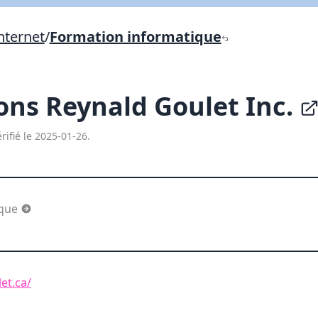
Lien vers inscription (sera inclus dans courriel)
nternet
/
Formation informatique
X Fermer
Envoyez
Copier lien
ions Reynald Goulet Inc.
X Fermer
Envoyez
rifié le 2025-01-26.
ique
et.ca/