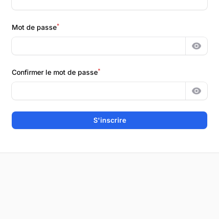
*
Mot de passe
Montr
*
Confirmer le mot de passe
Montr
S'inscrire