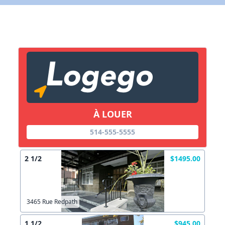
X Fermer
Lien vers inscription (sera inclus dans courriel)
X Fermer
Envoyez
Copier lien
À LOUER
514-555-5555
X Fermer
Envoyez
2 1/2
$1495.00
3465 Rue Redpath
1 1/2
$945.00