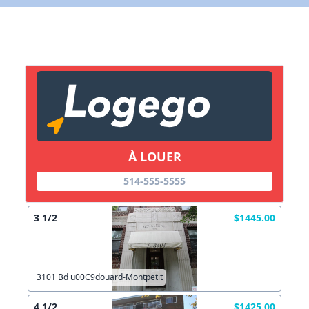
X Fermer
Lien vers inscription (sera inclus dans courriel)
X Fermer
Envoyez
Copier lien
À LOUER
X Fermer
Envoyez
514-555-5555
3 1/2
$1445.00
3101 Bd u00C9douard-Montpetit
4 1/2
$1425.00