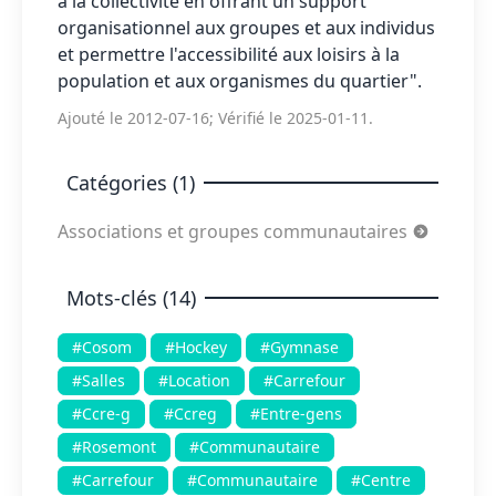
à la collectivité en offrant un support
organisationnel aux groupes et aux individus
et permettre l'accessibilité aux loisirs à la
population et aux organismes du quartier".
Ajouté le 2012-07-16; Vérifié le 2025-01-11.
Catégories (1)
Associations et groupes communautaires
Mots-clés (14)
#Cosom
#Hockey
#Gymnase
#Salles
#Location
#Carrefour
#Ccre-g
#Ccreg
#Entre-gens
#Rosemont
#Communautaire
#Carrefour
#Communautaire
#Centre