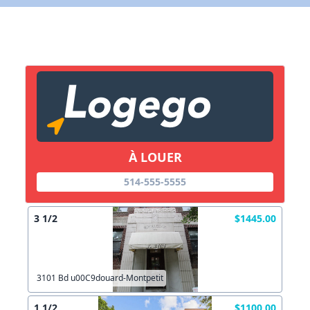
X Fermer
Lien vers inscription (sera inclus dans courriel)
X Fermer
Envoyez
Copier lien
À LOUER
514-555-5555
X Fermer
Envoyez
3 1/2
$1445.00
3101 Bd u00C9douard-Montpetit
1 1/2
$1100.00