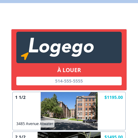
X Fermer
Lien vers inscription (sera inclus dans courriel)
X Fermer
Envoyez
Copier lien
À LOUER
514-555-5555
X Fermer
Envoyez
1 1/2
$1195.00
3485 Avenue Atwater
2 1/2
$1495.00