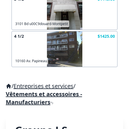
3101 Bd u00C9douard-Montpetit
4 1/2
$1425.00
10160 Av. Papineau
/
Entreprises et services
/
Vêtements et accessoires -
Manufacturiers