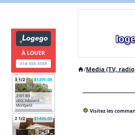
À LOUER
514-555-5555
/
Media (TV, radio,
3 1/2
$1395.00
3101 Bd
u00C9douard-
Montpetit
Visitez les command
2 1/2
$1495.00