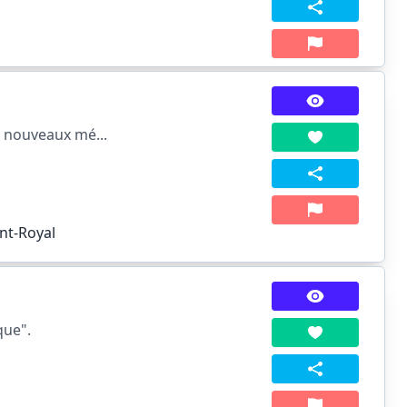
s nouveaux mé...
nt-Royal
que".