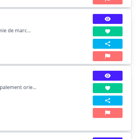
mie de marc...
palement orie...