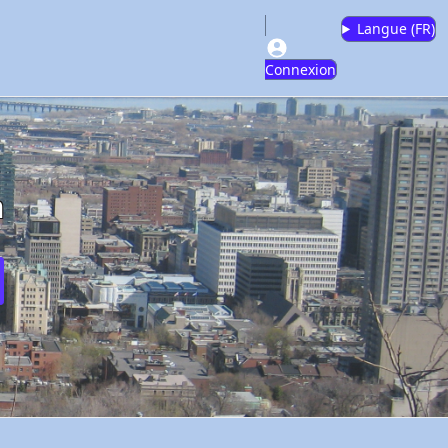
Langue (
FR
)
Connexion
m