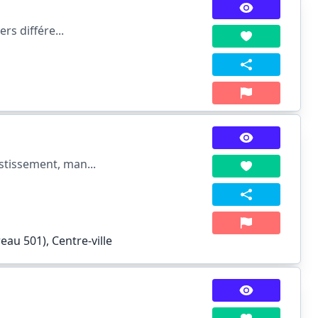
rs différe...
stissement, man...
au 501), Centre-ville