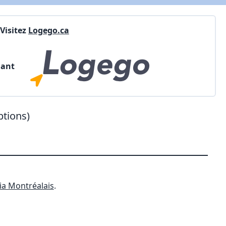
Visitez
Logego.ca
nant
ptions)
ia Montréalais
.