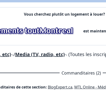
Commentaires:
Commentaires:
Vous cherchez plutôt un logement à louer? 
X Fermer
est mainte
Lien vers inscription (sera inclus dans courriel)
X Fermer
Envoyez
Copier lien
 etc)
/
Media (TV, radio, etc)
(Toutes les inscri
X Fermer
Envoyez
Commanditaires (2)
itaires de cette section:
BlogExpert.ca
,
MTL Online - Méd