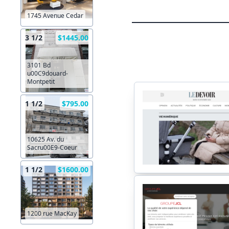
1745 Avenue Cedar
3 1/2
$1445.00
3101 Bd
u00C9douard-
Montpetit
1 1/2
$795.00
10625 Av. du
Sacru00E9-Coeur
1 1/2
$1600.00
1200 rue MacKay