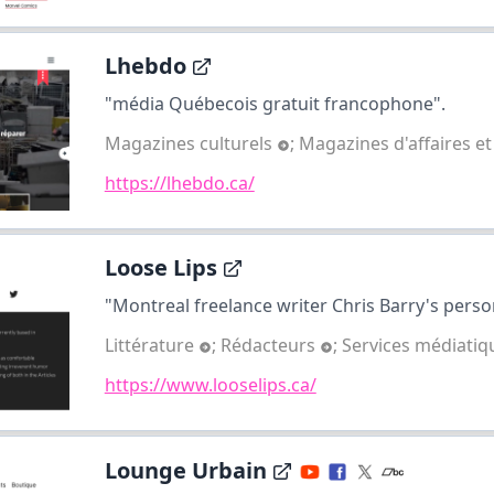
Lhebdo
"média Québecois gratuit francophone".
Magazines culturels
;
Magazines d'affaires e
https://lhebdo.ca/
Loose Lips
"Montreal freelance writer Chris Barry's perso
Littérature
;
Rédacteurs
;
Services médiati
https://www.looselips.ca/
Lounge Urbain