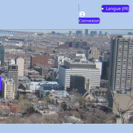
Langue (
FR
)
Connexion
m