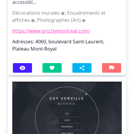
accessibl...
Décorations murales
;
Encadrements et
affiches
;
Photographes (Art)
https://www.grizzlymontreal.com/
Adresses: 4060, boulevard Saint-Laurent,
Plateau Mont-Royal