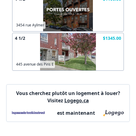
Votre courriel?
Connectez-vous
Autre
Commentaires:
Créer un compte
Commentaires:
3454 rue Aylmer
4 1/2
$1345.00
X Fermer
445 avenue des Pins E
Lien vers inscription (sera inclus dans courriel)
X Fermer
Envoyez
Vous cherchez plutôt un logement à louer?
Copier lien
Visitez
Logego.ca
est maintenant
X Fermer
Envoyez