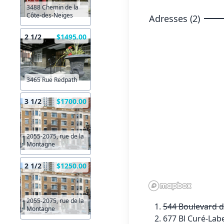
3488 Chemin de la
Côte-des-Neiges
Adresses (2)
2 1/2
$1495.00
3465 Rue Redpath
3 1/2
$1700.00
2055-2075, rue de la
Montagne
2 1/2
$1250.00
2055-2075, rue de la
544 Boulevard d
Montagne
677 Bl Curé-Label