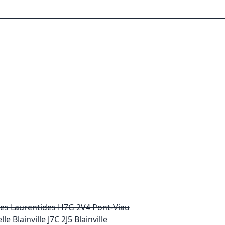
es Laurentides H7G 2V4 Pont-Viau
le Blainville J7C 2J5 Blainville