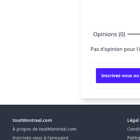
Opinions (0)
Pas d'opinion pour l
Inscrivez-vous ou
toutMontreal.com
Légal
À propos de toutMontreal.com
Condit
Inscrivez-vous à l'annuaire
Politi