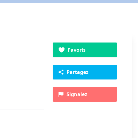
Favoris
Partagez
Signalez