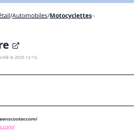
Lien vers inscription (sera inclus dans courriel)
tail
/
Automobiles
/
Motocyclettes
X Fermer
Envoyez
Copier lien
re
X Fermer
Envoyez
rifié le 2025-12-15.
eenscooter.com/
re.com/