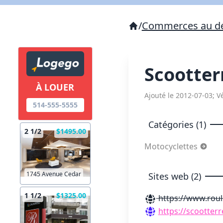
/
Commerces au dé
Scootter
À LOUER
Ajouté le 2012-07-03; Vé
514-555-5555
Catégories (1)
2 1/2
$1495.00
Motocyclettes
1745 Avenue Cedar
Sites web (2)
1 1/2
$1325.00
https://www.roul
https://scootter