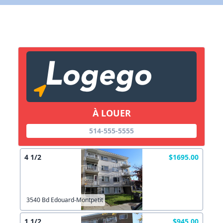
X Fermer
Lien vers inscription (sera inclus dans courriel)
X Fermer
Envoyez
Copier lien
À LOUER
X Fermer
Envoyez
514-555-5555
4 1/2
$1695.00
3540 Bd Edouard-Montpetit
1 1/2
$945.00