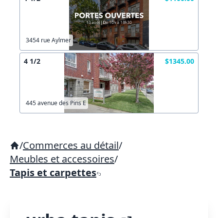
3454 rue Aylmer
4 1/2
$1345.00
445 avenue des Pins E
/
Commerces au détail
/
Meubles et accessoires
/
Tapis et carpettes