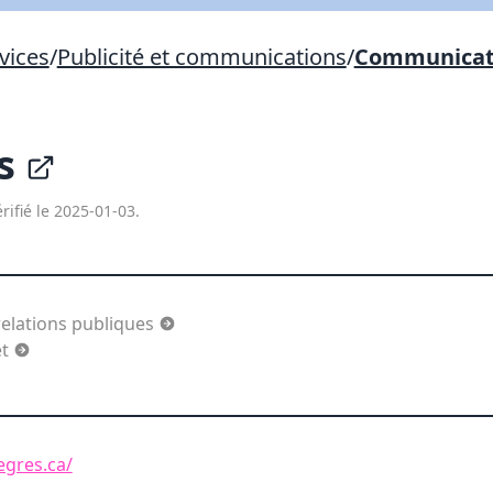
Lien vers inscription (sera inclus dans courriel)
vices
/
Publicité et communications
/
Communicati
X Fermer
Envoyez
Copier lien
és
X Fermer
Envoyez
rifié le 2025-01-03.
elations publiques
et
egres.ca/