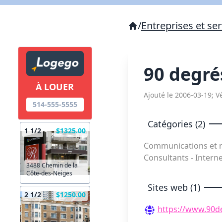
/
Entreprises et ser
90 degr
À LOUER
Ajouté le 2006-03-19; Vé
514-555-5555
Catégories (2)
1 1/2
$1325.00
Communications et r
Consultants - Intern
3488 Chemin de la
Côte-des-Neiges
Sites web (1)
2 1/2
$1250.00
https://www.90d