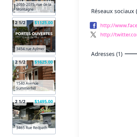
2055-2075, rue de la
Montagne
Réseaux sociaux (
2 1/2
$1125.00
http://www.fa
http://twitter.
3454 rue Aylmer
Adresses (1)
2 1/2
$1625.00
1540 Avenue
Summerhill
2 1/2
$1495.00
3465 Rue Redpath